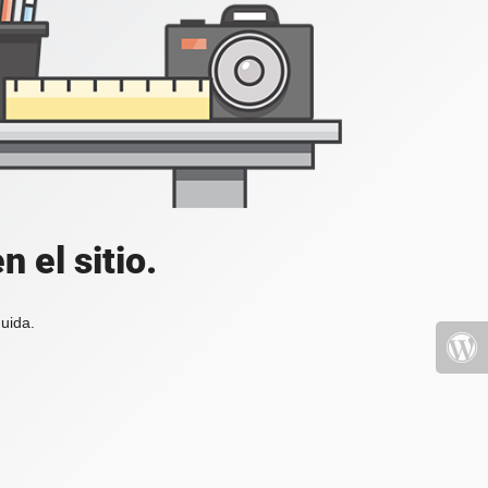
 el sitio.
uida.