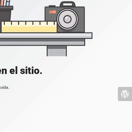
 el sitio.
uida.