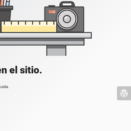
 el sitio.
uida.