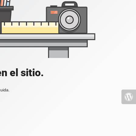
 el sitio.
uida.