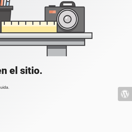
 el sitio.
uida.