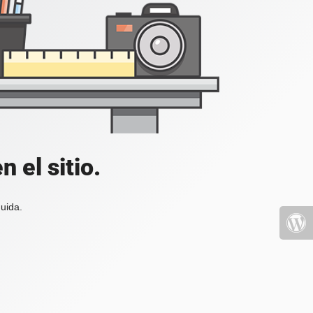
 el sitio.
uida.