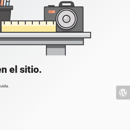
 el sitio.
uida.