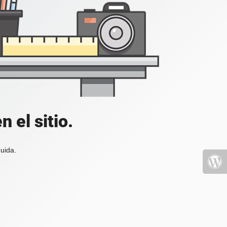
 el sitio.
uida.