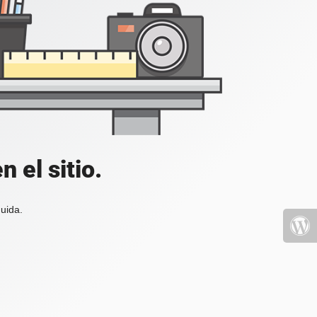
 el sitio.
uida.