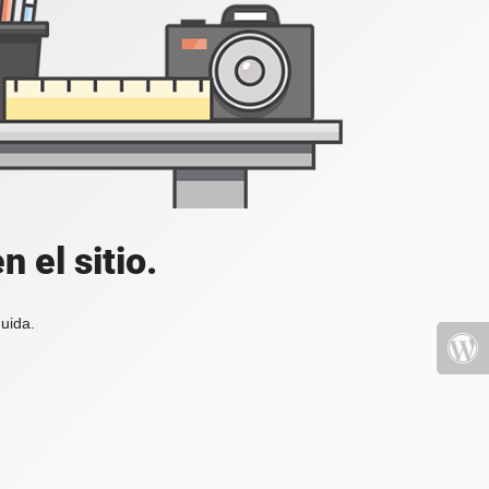
 el sitio.
uida.