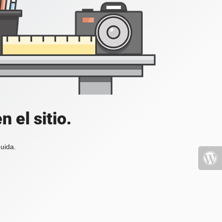
 el sitio.
uida.