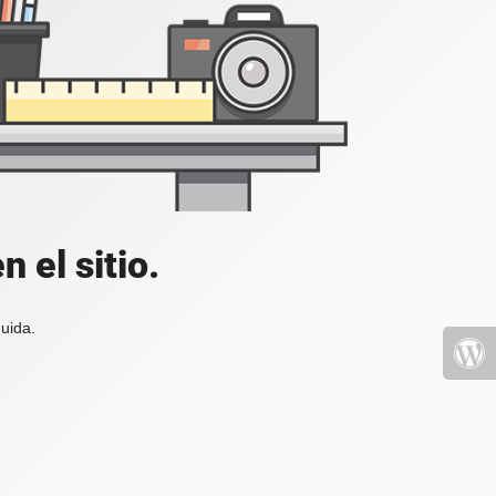
 el sitio.
uida.