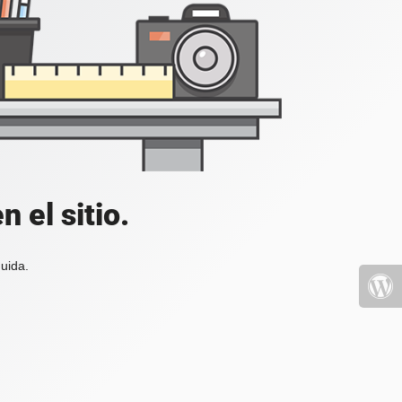
 el sitio.
uida.