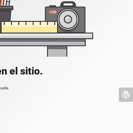
 el sitio.
uida.