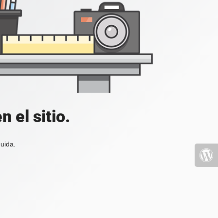
 el sitio.
uida.