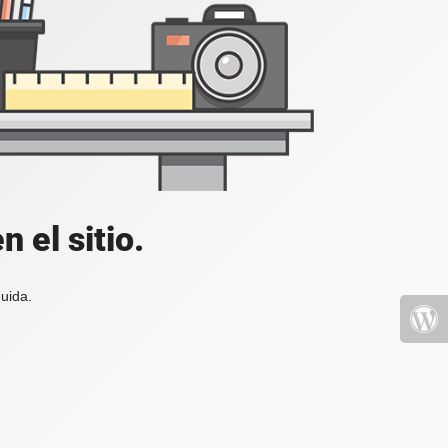
 el sitio.
uida.