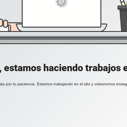
, estamos haciendo trabajos en
ias por tu paciencia. Estamos trabajando en el sito y volveremos enseg