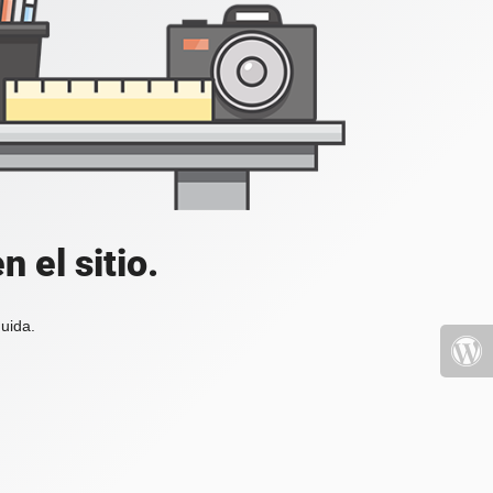
 el sitio.
uida.