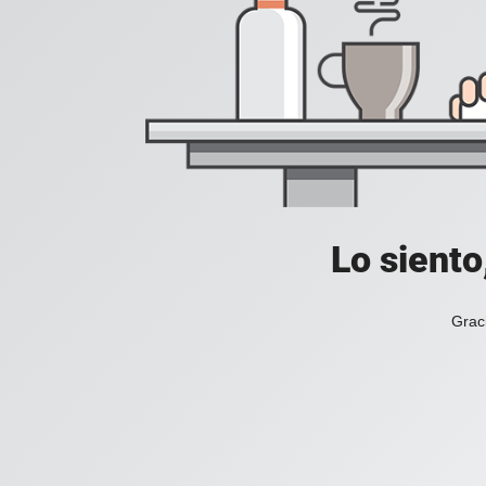
Lo siento
Grac