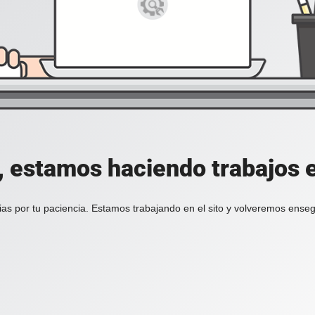
, estamos haciendo trabajos en
ias por tu paciencia. Estamos trabajando en el sito y volveremos enseg