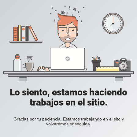
Lo siento, estamos haciendo
trabajos en el sitio.
Gracias por tu paciencia. Estamos trabajando en el sito y
volveremos enseguida.