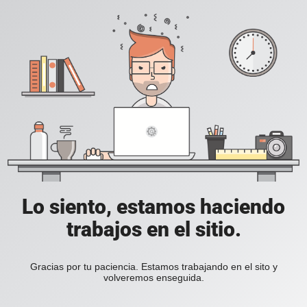
Lo siento, estamos haciendo
trabajos en el sitio.
Gracias por tu paciencia. Estamos trabajando en el sito y
volveremos enseguida.