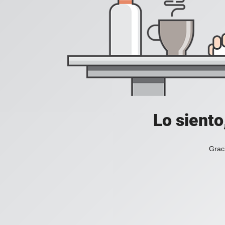
Lo siento
Grac