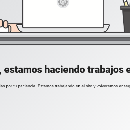
, estamos haciendo trabajos en
ias por tu paciencia. Estamos trabajando en el sito y volveremos enseg