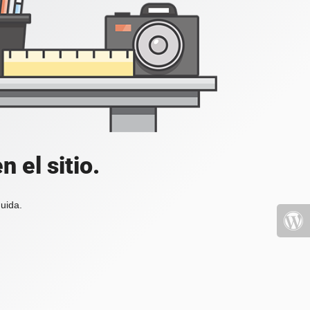
 el sitio.
uida.